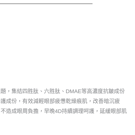
題，集結四胜肽、六胜肽、DMAE等高濃度抗皺成份
修護成份，有效減輕眼部疲憊乾燥痕肌，改善暗沉疲
不造成眼周負擔，早晚4D持續調理呵護，延緩眼部肌