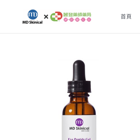
跳
至
首頁
主
要
內
容