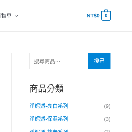
NT$
0
購物車
0
搜
尋
搜
搜尋
尋
關
商品分類
鍵
字
淨妮透-亮白系列
(9)
:
淨妮透-保濕系列
(3)