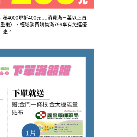
、滿4000現折400元….消費滿ㄧ萬以上直
重複），輕鬆消費購物滿799享有免運優
惠。