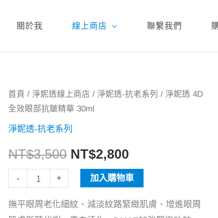
關於我
線上商店
聯繫我們
淨
首頁
/
淨妮透線上商店
/
淨妮透-抗老系列
/ 淨妮透 4D
原
目
全效眼部抗皺精華 30ml
妮
始
前
透
淨妮透-抗老系列
4D
價
價
NT$
3,500
NT$
2,800
全
格：
格：
效
-
+
加入購物車
眼
NT$3,500。
NT$2,800。
撫平眼周老化細紋、減淡紋路緊緻肌膚、增進眼周
部