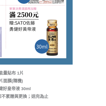
能量貼布 1片
單片面膜(隨機)
勇健好皇帝液 30ml
恕不累贈與更換；送完為止