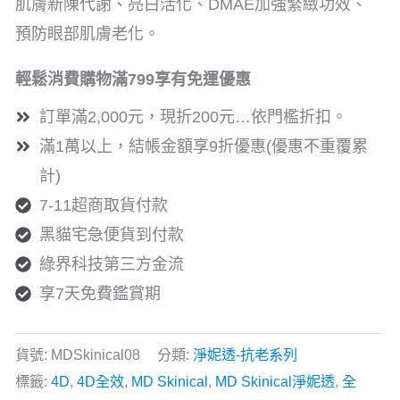
肌膚新陳代謝、亮白活化、DMAE加強緊緻功效、
抗
預防眼部肌膚老化。
皺
精
輕鬆消費購物滿799享有免運優惠
華
訂單滿2,000元，現折200元…依門檻折扣。
30ml
滿1萬以上，結帳金額享9折優惠(優惠不重覆累
數
計)
量
7-11超商取貨付款
黑貓宅急便貨到付款
綠界科技第三方金流
享7天免費鑑賞期
貨號:
MDSkinical08
分類:
淨妮透-抗老系列
標籤:
4D
,
4D全效
,
MD Skinical
,
MD Skinical淨妮透
,
全