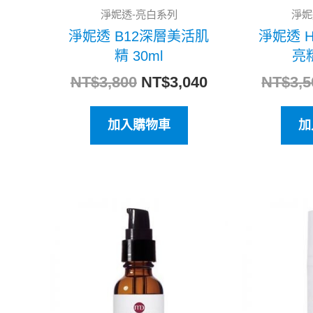
淨妮透-亮白系列
淨妮
淨妮透 B12深層美活肌
淨妮透 
精 30ml
亮精
NT$
3,800
NT$
3,040
NT$
3,5
加入購物車
加
原
目
始
前
價
價
格：
格：
NT$4,500。
NT$3,600。