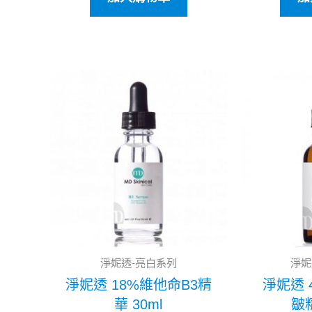
原
目
始
前
價
價
格：
格：
NT$3,800。
NT$3,040。
淨妮透-亮白系列
淨妮
淨妮透 18%維他命B3精
淨妮透 
華 30ml
皺精