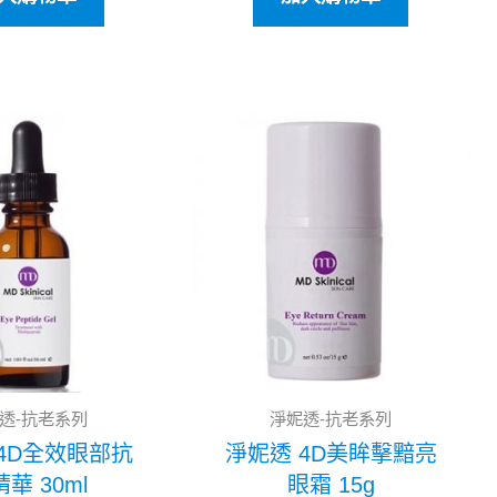
原
目
原
目
始
前
始
前
價
價
價
價
格：
格：
格：
格：
NT$3,500。
NT$2,800。
NT$2,300。
NT$1
透-抗老系列
淨妮透-抗老系列
4D全效眼部抗
淨妮透 4D美眸擊黯亮
華 30ml
眼霜 15g