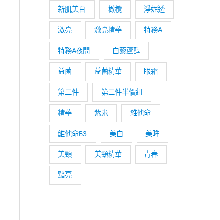
新肌美白
橄欖
淨妮透
激亮
激亮精華
特務A
特務A夜間
白藜蘆醇
,700。
益菌
益菌精華
眼霜
第二件
第二件半價組
精華
紫米
維他命
維他命B3
美白
美眸
美頸
美頸精華
青春
黯亮