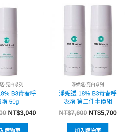
原
目
原
目
始
前
始
前
價
價
價
價
格：
格：
格：
格：
NT$3,800。
NT$3,040。
NT$7,600。
NT$5
透-亮白系列
淨妮透-亮白系列
18% B3青春呼
淨妮透 18% B3青春呼
霜 50g
吸霜 第二件半價組
00
NT$
3,040
NT$
7,600
NT$
5,700
入購物車
加入購物車