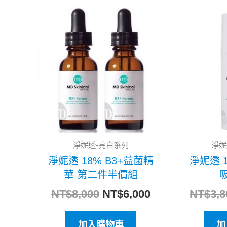
原
目
始
前
價
價
格：
格：
NT$8,000。
NT$6,000。
淨妮透-亮白系列
淨妮
淨妮透 18% B3+益菌精
淨妮透 
華 第二件半價組
吸
NT$
8,000
NT$
6,000
NT$
3,8
加入購物車
加