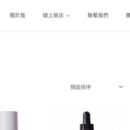
關於我
線上商店
聯繫我們
原
目
原
目
始
前
始
前
價
價
價
價