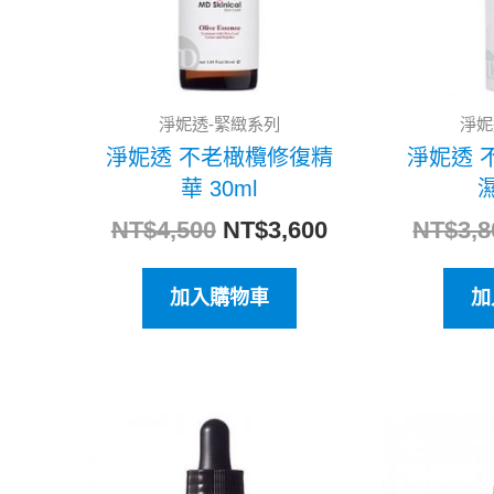
淨妮透-緊緻系列
淨妮
淨妮透 不老橄欖修復精
淨妮透 
華 30ml
濕
NT$
4,500
NT$
3,600
NT$
3,8
加入購物車
加
原
目
始
前
價
價