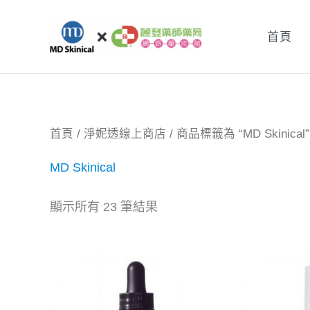
跳
至
首頁
主
要
內
容
首頁
/
淨妮透線上商店
/ 商品標籤為 “MD Skinical”
MD Skinical
顯示所有 23 筆結果
原
目
始
前
價
價