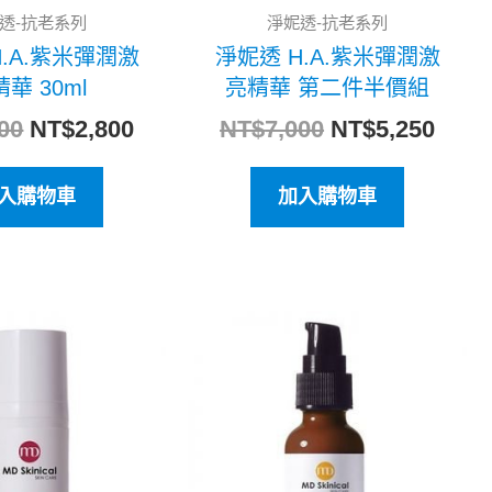
透-抗老系列
淨妮透-抗老系列
H.A.紫米彈潤激
淨妮透 H.A.紫米彈潤激
華 30ml
亮精華 第二件半價組
00
NT$
2,800
NT$
7,000
NT$
5,250
入購物車
加入購物車
原
目
原
目
始
前
始
前
價
價
價
價
格：
格：
格：
格：
NT$3,800。
NT$3,040。
NT$2,500。
NT$2