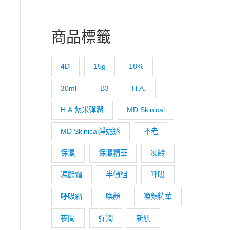
,200。
商品標籤
4D
15g
18%
30ml
B3
H.A.
H.A.紫米彈潤
MD Skinical
MD Skinical淨妮透
不老
保濕
保濕精華
凍齡
凍齡霜
半價組
呼吸
呼吸霜
喚顏
喚顏精華
夜間
彈潤
新肌