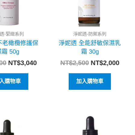
透-緊緻系列
淨妮透-防禦系列
不老橄欖修護保
淨妮透 全能舒敏保濕乳
霜 50g
霜 30g
00
NT$
3,040
NT$
2,500
NT$
2,000
入購物車
加入購物車
原
目
原
目
始
前
始
前
價
價
價
價