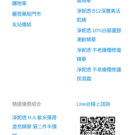
菌精華
購物車
淨妮透 B12深層美活
麗登藥局門市
肌精
友站連結
淨妮透 10%白藜蘆醇
凍齡精華
淨妮透 不老橄欖修復
精華
淨妮透 不老橄欖修護
保濕霜
精選優惠組合
LIne@線上諮詢
淨妮透 H.A.紫米彈潤
激亮精華 第二件半價