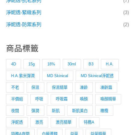
淨妮透-抗老系列
(7)
淨妮透-緊緻系列
(3)
淨妮透-防禦系列
(2)
商品標籤
4D
15g
18%
30ml
B3
H.A.
H.A.紫米彈潤
MD Skinical
MD Skinical淨妮透
不老
保濕
保濕精華
凍齡
凍齡霜
半價組
呼吸
呼吸霜
喚顏
喚顏精華
夜間
彈潤
新肌
新肌美白
橄欖
淨妮透
激亮
激亮精華
特務A
特務A夜間
白藜蘆醇
益菌
益菌精華