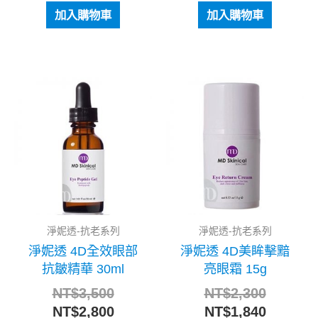
加入購物車
加入購物車
原
目
原
目
始
前
始
前
價
價
價
價
格：
格：
格：
格：
NT$3,500。
NT$2,800。
NT$2,3
NT$1,8
淨妮透-抗老系列
淨妮透-抗老系列
淨妮透 4D全效眼部
淨妮透 4D美眸擊黯
抗皺精華 30ml
亮眼霜 15g
NT$
3,500
NT$
2,300
NT$
2,800
NT$
1,840