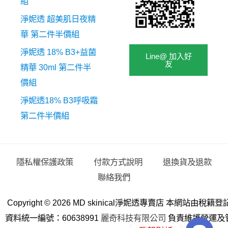
組
淨妮透 超美肌日夜精
華 第二件半價組
淨妮透 18% B3+益菌
Line@ 加入好
友
精華 30ml 第二件半
價組
淨妮透18% B3呼吸霜
第二件半價組
隱私權保護政策
付款方式說明
退換貨及退款
聯絡我們
Copyright © 2026 MD skinical淨妮透專賣店 本網站由稅籍登
資料統一編號：60638991
麗奇科技有限公司
負責維護營運及