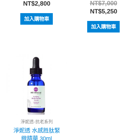
NT$
7,000
NT$
2,800
NT$
5,250
加入購物車
加入購物車
原
目
始
前
價
價
格：
格：
NT$3,500。
NT$2,800。
淨妮透-抗老系列
淨妮透 水感胜肽緊
緻精華 30ml