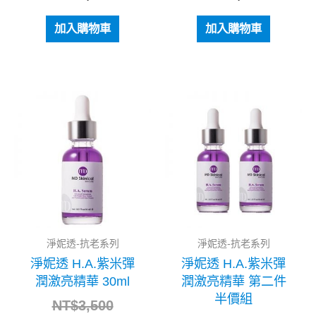
加入購物車
加入購物車
原
目
原
目
始
前
始
前
價
價
價
價
格：
格：
格：
格：
NT$3,500。
NT$2,800。
NT$7,0
NT$5,2
淨妮透-抗老系列
淨妮透-抗老系列
淨妮透 H.A.紫米彈
淨妮透 H.A.紫米彈
潤激亮精華 30ml
潤激亮精華 第二件
半價組
NT$
3,500