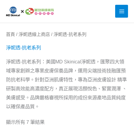
跳
至
主
要
首頁
/
淨妮透線上商店
/ 淨妮透-抗老系列
內
淨妮透-抗老系列
容
淨妮透-抗老系列：美國MD Skinical淨妮透，匯聚四大領
域專家創辧之專業皮膚保養品牌，運用尖端技術技融匯預
防抗老科學。針對亞洲肌膚特性，專為亞洲皮膚設計 精準
研製高效能高濃度配方，真正展現活顏悅色、緊實潤澤 、
美膚感受。品牌嚴格審視所採用的成份來源產地品質純度
以確保產品質。
顯示所有 7 筆結果