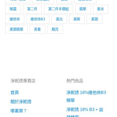
眼霜
第二件
第二件半價組
精華
紫米
維他命
維他命B3
美白
美眸
美頸
美頸精華
青春
黯亮
淨妮透專賣店
熱門商品
首頁
淨妮透 18%維他命B3
精華
關於淨妮透
淨妮透 18% B3 + 益
哪裏買？