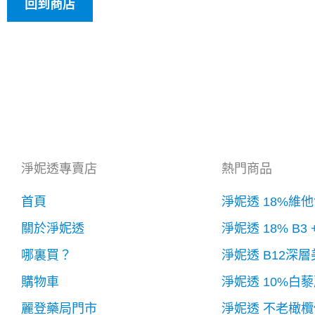
回到商店
淨妮透專賣店
熱門商品
首頁
淨妮透 18%維
關於淨妮透
淨妮透 18% B3
哪裏買？
淨妮透 B12深
購物車
淨妮透 10%白
麗登藥局門市
淨妮透 不老橄