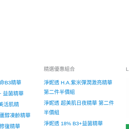
精選優惠組合
他命B3精華
淨妮透 H.A.紫米彈潤激亮精華
第二件半價組
 + 益菌精華
淨妮透 超美肌日夜精華 第二件
層美活肌精
半價組
藜蘆醇凍齡精華
淨妮透 18% B3+益菌精華
欖修復精華