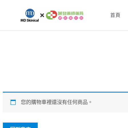
跳
至
首頁
主
要
內
容
您的購物車裡還沒有任何商品。