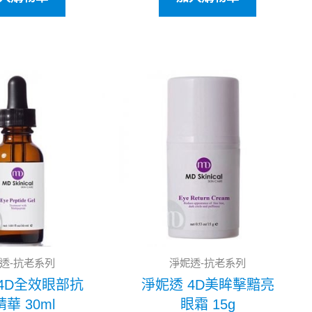
原
目
原
目
始
前
始
前
價
價
價
價
格：
格：
格：
格：
NT$3,500。
NT$2,800。
NT$2,300。
NT$1
透-抗老系列
淨妮透-抗老系列
4D全效眼部抗
淨妮透 4D美眸擊黯亮
華 30ml
眼霜 15g