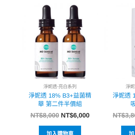
原
目
始
前
價
價
格：
格：
NT$8,000。
NT$6,000。
淨妮透-亮白系列
淨妮
淨妮透 18% B3+益菌精
淨妮透 
華 第二件半價組
吸
NT$
8,000
NT$
6,000
NT$
3,8
加入購物車
加