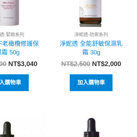
透-緊緻系列
淨妮透-防禦系列
不老橄欖修護保
淨妮透 全能舒敏保濕乳
霜 50g
霜 30g
00
NT$
3,040
NT$
2,500
NT$
2,000
入購物車
加入購物車
原
目
原
目
始
前
始
前
價
價
價
價