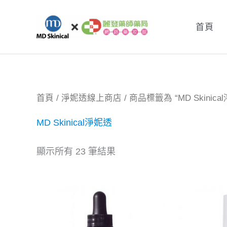
跳
至
首頁
主
要
內
容
首頁
/
淨妮透線上商店
/ 商品標籤為 “MD Skinica
MD Skinical淨妮透
顯示所有 23 筆結果
原
目
始
前
價
價