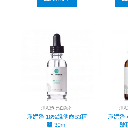
原
目
始
前
價
價
格：
格：
NT$3,800。
NT$3,040。
淨妮透-亮白系列
淨妮
淨妮透 18%維他命B3精
淨妮透 
華 30ml
皺精