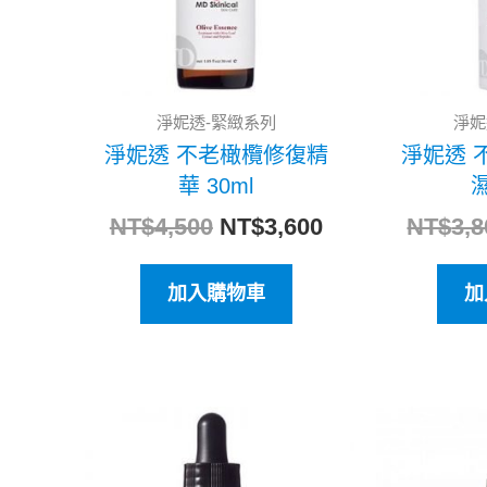
淨妮透-緊緻系列
淨妮
淨妮透 不老橄欖修復精
淨妮透 
華 30ml
濕
NT$
4,500
NT$
3,600
NT$
3,8
加入購物車
加
原
目
始
前
價
價