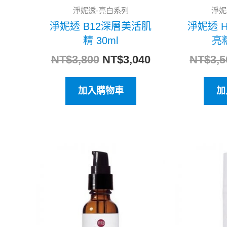
淨妮透-亮白系列
淨妮
淨妮透 B12深層美活肌
淨妮透 
精 30ml
亮精
NT$
3,800
NT$
3,040
NT$
3,5
加入購物車
加
原
目
始
前
價
價
格：
格：
NT$4,500。
NT$3,600。