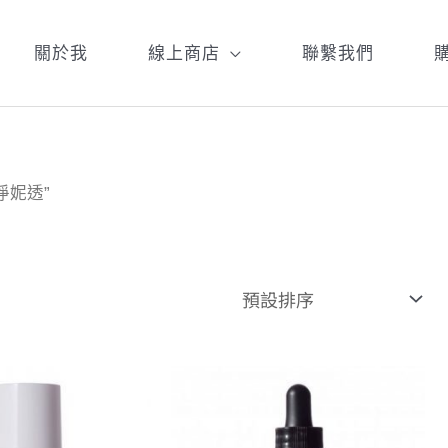
關於我
線上商店
聯繫我們
l淨妮透”
原
目
原
目
始
前
始
前
價
價
價
價