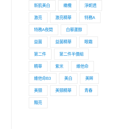
新肌美白
橄欖
淨妮透
激亮
激亮精華
特務A
特務A夜間
白藜蘆醇
,700。
益菌
益菌精華
眼霜
第二件
第二件半價組
精華
紫米
維他命
維他命B3
美白
美眸
美頸
美頸精華
青春
黯亮