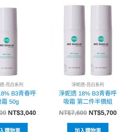
原
目
原
目
始
前
始
前
價
價
價
價
格：
格：
格：
格：
NT$3,800。
NT$3,040。
NT$7,600。
NT$5
透-亮白系列
淨妮透-亮白系列
18% B3青春呼
淨妮透 18% B3青春呼
霜 50g
吸霜 第二件半價組
00
NT$
3,040
NT$
7,600
NT$
5,700
入購物車
加入購物車