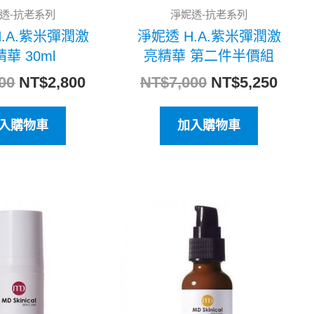
透-抗老系列
淨妮透-抗老系列
H.A.紫米彈潤激
淨妮透 H.A.紫米彈潤激
華 30ml
亮精華 第二件半價組
00
NT$
2,800
NT$
7,000
NT$
5,250
入購物車
加入購物車
原
目
原
目
始
前
始
前
價
價
價
價
格：
格：
格：
格：
NT$3,800。
NT$3,040。
NT$2,500。
NT$2