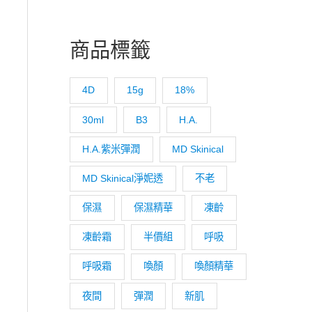
,200。
商品標籤
4D
15g
18%
30ml
B3
H.A.
H.A.紫米彈潤
MD Skinical
MD Skinical淨妮透
不老
保濕
保濕精華
凍齡
凍齡霜
半價組
呼吸
呼吸霜
喚顏
喚顏精華
夜間
彈潤
新肌