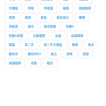
半價組
呼吸
呼吸霜
喚顏
喚顏精華
夜間
彈潤
新肌
新肌美白
橄欖
淨妮透
激亮
激亮精華
特務A
特務A夜間
白藜蘆醇
益菌
益菌精華
眼霜
第二件
第二件半價組
精華
紫米
維他命
維他命B3
美白
美眸
美頸
美頸精華
青春
黯亮