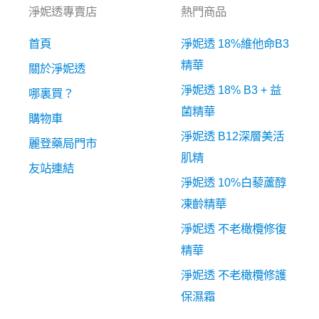
淨妮透專賣店
熱門商品
首頁
淨妮透 18%維他命B3
精華
關於淨妮透
淨妮透 18% B3 + 益
哪裏買？
菌精華
購物車
淨妮透 B12深層美活
麗登藥局門市
肌精
友站連結
淨妮透 10%白藜蘆醇
凍齡精華
淨妮透 不老橄欖修復
精華
淨妮透 不老橄欖修護
保濕霜