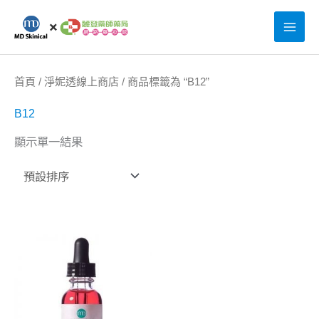
跳
至
主
要
首頁
/
淨妮透線上商店
/ 商品標籤為 “B12”
內
B12
容
顯示單一結果
原
目
始
前
價
價
格：
格：
NT$3,800。
NT$3,040。