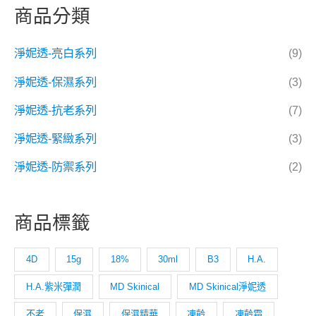
商品分類
淨妮透-亮白系列
(9)
淨妮透-保濕系列
(3)
淨妮透-抗老系列
(7)
淨妮透-緊緻系列
(3)
淨妮透-防禦系列
(2)
商品標籤
4D
15g
18%
30ml
B3
H.A.
H.A.紫米彈潤
MD Skinical
MD Skinical淨妮透
不老
保濕
保濕精華
凍齡
凍齡霜