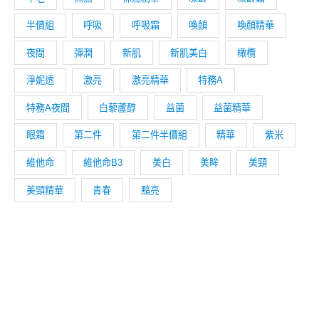
半價組
呼吸
呼吸霜
喚顏
喚顏精華
夜間
彈潤
新肌
新肌美白
橄欖
淨妮透
激亮
激亮精華
特務A
特務A夜間
白藜蘆醇
益菌
益菌精華
眼霜
第二件
第二件半價組
精華
紫米
維他命
維他命B3
美白
美眸
美頸
美頸精華
青春
黯亮