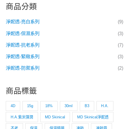
商品分類
淨妮透-亮白系列
(9)
淨妮透-保濕系列
(3)
淨妮透-抗老系列
(7)
淨妮透-緊緻系列
(3)
淨妮透-防禦系列
(2)
商品標籤
4D
15g
18%
30ml
B3
H.A.
H.A.紫米彈潤
MD Skinical
MD Skinical淨妮透
不老
保濕
保濕精華
凍齡
凍齡霜