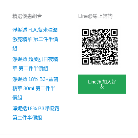
精選優惠組合
LIne@線上諮詢
淨妮透 H.A.紫米彈潤
激亮精華 第二件半價
組
淨妮透 超美肌日夜精
華 第二件半價組
淨妮透 18% B3+益菌
Line@ 加入好
友
精華 30ml 第二件半
價組
淨妮透18% B3呼吸霜
第二件半價組