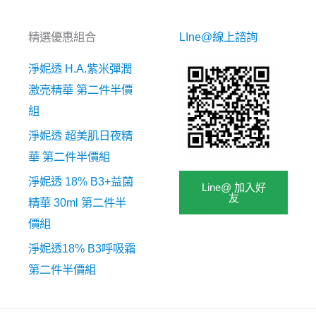
精選優惠組合
LIne@線上諮詢
淨妮透 H.A.紫米彈潤
激亮精華 第二件半價
組
淨妮透 超美肌日夜精
華 第二件半價組
淨妮透 18% B3+益菌
Line@ 加入好
友
精華 30ml 第二件半
價組
淨妮透18% B3呼吸霜
第二件半價組