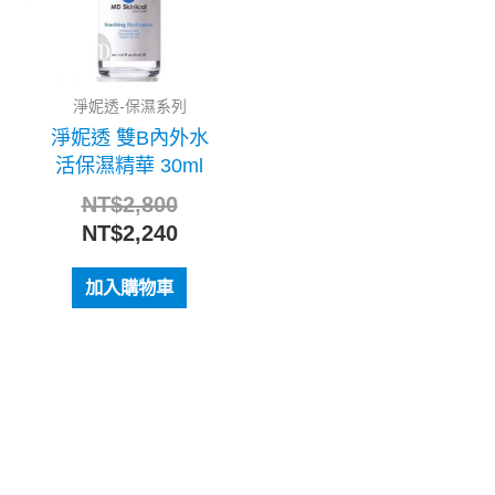
淨妮透-保濕系列
淨妮透 雙B內外水
活保濕精華 30ml
NT$
2,800
NT$
2,240
加入購物車