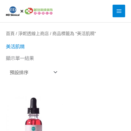
跳
至
主
要
首頁
/
淨妮透線上商店
/ 商品標籤為 “美活肌精”
內
美活肌精
容
顯示單一結果
原
目
始
前
價
價
格：
格：
NT$3,800。
NT$3,040。