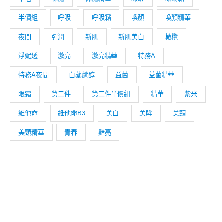
半價組
呼吸
呼吸霜
喚顏
喚顏精華
夜間
彈潤
新肌
新肌美白
橄欖
淨妮透
激亮
激亮精華
特務A
特務A夜間
白藜蘆醇
益菌
益菌精華
眼霜
第二件
第二件半價組
精華
紫米
維他命
維他命B3
美白
美眸
美頸
美頸精華
青春
黯亮