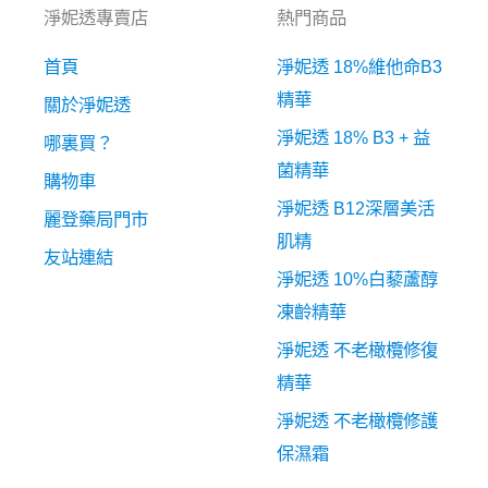
淨妮透專賣店
熱門商品
首頁
淨妮透 18%維他命B3
精華
關於淨妮透
淨妮透 18% B3 + 益
哪裏買？
菌精華
購物車
淨妮透 B12深層美活
麗登藥局門市
肌精
友站連結
淨妮透 10%白藜蘆醇
凍齡精華
淨妮透 不老橄欖修復
精華
淨妮透 不老橄欖修護
保濕霜