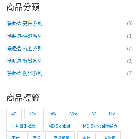
商品分類
淨妮透-亮白系列
(9)
淨妮透-保濕系列
(3)
淨妮透-抗老系列
(7)
淨妮透-緊緻系列
(3)
淨妮透-防禦系列
(2)
商品標籤
4D
15g
18%
30ml
B3
H.A.
H.A.紫米彈潤
MD Skinical
MD Skinical淨妮透
不老
保濕
保濕精華
凍齡
凍齡霜