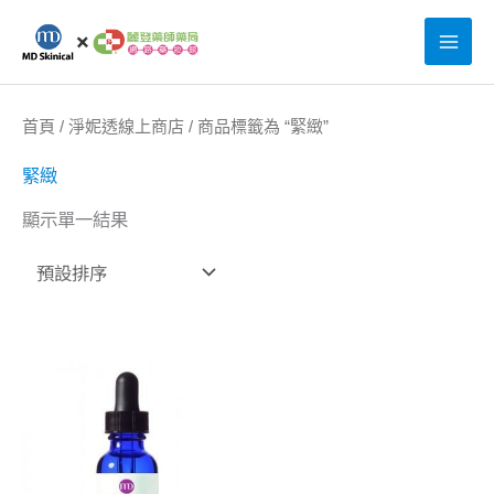
跳
至
主
要
首頁
/
淨妮透線上商店
/ 商品標籤為 “緊緻”
內
緊緻
容
顯示單一結果
原
目
始
前
價
價
格：
格：
NT$3,500。
NT$2,800。