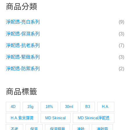
商品分類
淨妮透-亮白系列
(9)
淨妮透-保濕系列
(3)
淨妮透-抗老系列
(7)
淨妮透-緊緻系列
(3)
淨妮透-防禦系列
(2)
商品標籤
4D
15g
18%
30ml
B3
H.A.
H.A.紫米彈潤
MD Skinical
MD Skinical淨妮透
不老
保濕
保濕精華
凍齡
凍齡霜