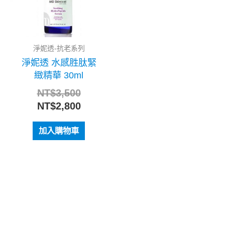
淨妮透-抗老系列
淨妮透 水感胜肽緊
緻精華 30ml
NT$
3,500
NT$
2,800
加入購物車