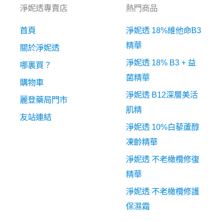
淨妮透專賣店
熱門商品
首頁
淨妮透 18%維他命B3
精華
關於淨妮透
淨妮透 18% B3 + 益
哪裏買？
菌精華
購物車
淨妮透 B12深層美活
麗登藥局門市
肌精
友站連結
淨妮透 10%白藜蘆醇
凍齡精華
淨妮透 不老橄欖修復
精華
淨妮透 不老橄欖修護
保濕霜