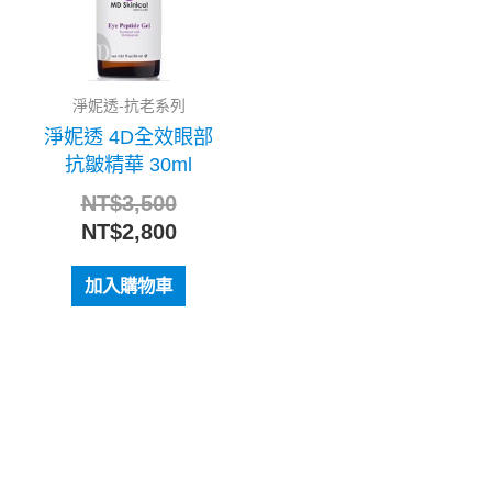
淨妮透-抗老系列
淨妮透 4D全效眼部
抗皺精華 30ml
NT$
3,500
NT$
2,800
加入購物車