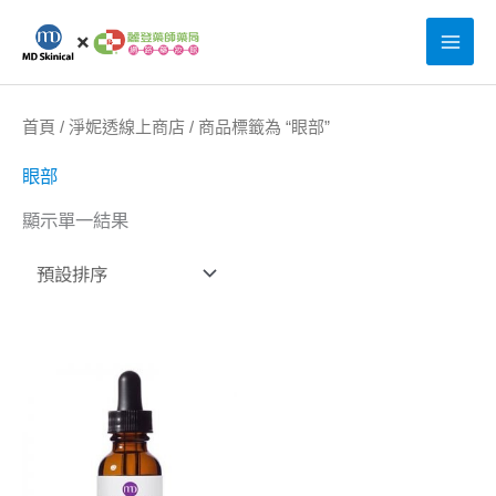
跳
至
主
要
首頁
/
淨妮透線上商店
/ 商品標籤為 “眼部”
內
眼部
容
顯示單一結果
原
目
始
前
價
價
格：
格：
NT$3,500。
NT$2,800。