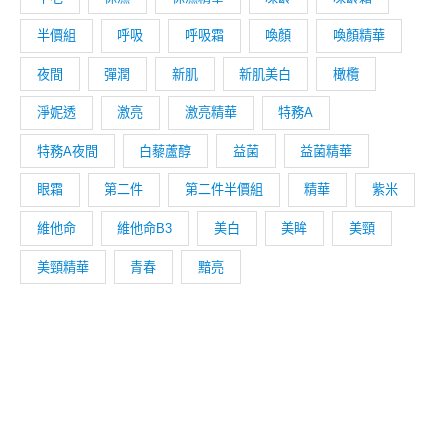
半價組
呼吸
呼吸霜
喚顏
喚顏精華
夜間
彈潤
新肌
新肌美白
橄欖
淨妮透
激亮
激亮精華
特務A
特務A夜間
白藜蘆醇
益菌
益菌精華
眼霜
第二件
第二件半價組
精華
紫米
維他命
維他命B3
美白
美眸
美頸
美頸精華
青春
黯亮