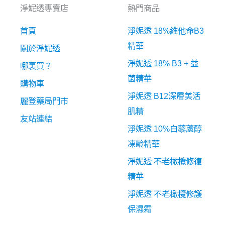
淨妮透專賣店
熱門商品
首頁
淨妮透 18%維他命B3
精華
關於淨妮透
淨妮透 18% B3 + 益
哪裏買？
菌精華
購物車
淨妮透 B12深層美活
麗登藥局門市
肌精
友站連結
淨妮透 10%白藜蘆醇
凍齡精華
淨妮透 不老橄欖修復
精華
淨妮透 不老橄欖修護
保濕霜