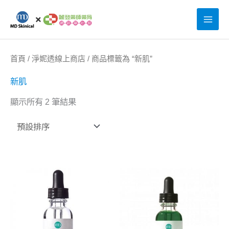
跳
至
主
要
首頁
/
淨妮透線上商店
/ 商品標籤為 “新肌”
內
新肌
容
顯示所有 2 筆結果
原
目
原
目
始
前
始
前
價
價
價
價
格：
格：
格：
格：
NT$3,200。
NT$2,560。
NT$2,6
NT$2,0