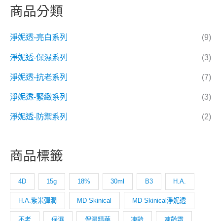
商品分類
淨妮透-亮白系列
(9)
淨妮透-保濕系列
(3)
淨妮透-抗老系列
(7)
淨妮透-緊緻系列
(3)
淨妮透-防禦系列
(2)
商品標籤
4D
15g
18%
30ml
B3
H.A.
H.A.紫米彈潤
MD Skinical
MD Skinical淨妮透
不老
保濕
保濕精華
凍齡
凍齡霜