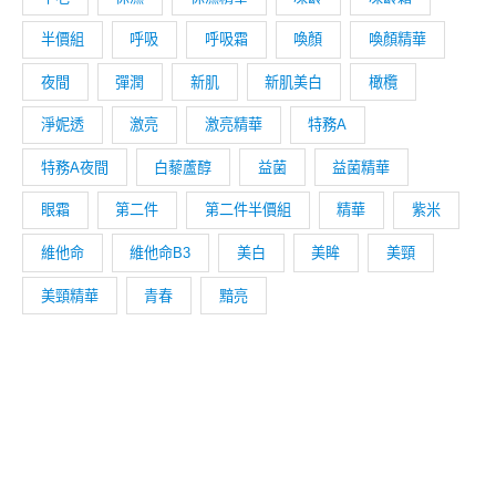
半價組
呼吸
呼吸霜
喚顏
喚顏精華
夜間
彈潤
新肌
新肌美白
橄欖
淨妮透
激亮
激亮精華
特務A
特務A夜間
白藜蘆醇
益菌
益菌精華
眼霜
第二件
第二件半價組
精華
紫米
維他命
維他命B3
美白
美眸
美頸
美頸精華
青春
黯亮