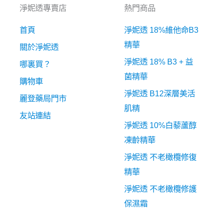
淨妮透專賣店
熱門商品
首頁
淨妮透 18%維他命B3
精華
關於淨妮透
淨妮透 18% B3 + 益
哪裏買？
菌精華
購物車
淨妮透 B12深層美活
麗登藥局門市
肌精
友站連結
淨妮透 10%白藜蘆醇
凍齡精華
淨妮透 不老橄欖修復
精華
淨妮透 不老橄欖修護
保濕霜