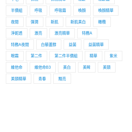
半價組
呼吸
呼吸霜
喚顏
喚顏精華
夜間
彈潤
新肌
新肌美白
橄欖
淨妮透
激亮
激亮精華
特務A
特務A夜間
白藜蘆醇
益菌
益菌精華
眼霜
第二件
第二件半價組
精華
紫米
維他命
維他命B3
美白
美眸
美頸
美頸精華
青春
黯亮