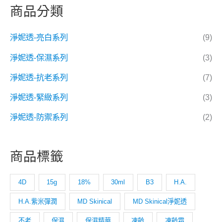
商品分類
淨妮透-亮白系列
(9)
淨妮透-保濕系列
(3)
淨妮透-抗老系列
(7)
淨妮透-緊緻系列
(3)
淨妮透-防禦系列
(2)
商品標籤
4D
15g
18%
30ml
B3
H.A.
H.A.紫米彈潤
MD Skinical
MD Skinical淨妮透
不老
保濕
保濕精華
凍齡
凍齡霜