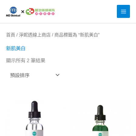
跳
至
主
要
首頁
/
淨妮透線上商店
/ 商品標籤為 “新肌美白”
內
新肌美白
容
顯示所有 2 筆結果
原
目
原
目
始
前
始
前
價
價
價
價
格：
格：
格：
格：
NT$3,200。
NT$2,560。
NT$2,6
NT$2,0