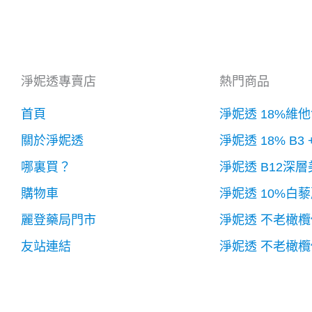
淨妮透專賣店
熱門商品
首頁
淨妮透 18%維
關於淨妮透
淨妮透 18% B3
哪裏買？
淨妮透 B12深
購物車
淨妮透 10%白
麗登藥局門市
淨妮透 不老橄
友站連結
淨妮透 不老橄