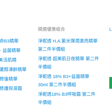
精選優惠組合
他命B3精華
淨妮透 H.A.紫米彈潤激亮精華
第二件半價組
 + 益菌精華
淨妮透 超美肌日夜精華 第二件
層美活肌精
半價組
藜蘆醇凍齡精華
淨妮透 18% B3+益菌精華
欖修復精華
30ml 第二件半價組
欖修護保濕霜
淨妮透18% B3呼吸霜 第二件
半價組