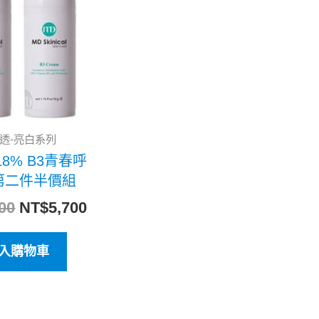
格：
格：
NT$7,600。
NT$5,700。
透-亮白系列
18% B3青春呼
第二件半價組
00
NT$
5,700
入購物車