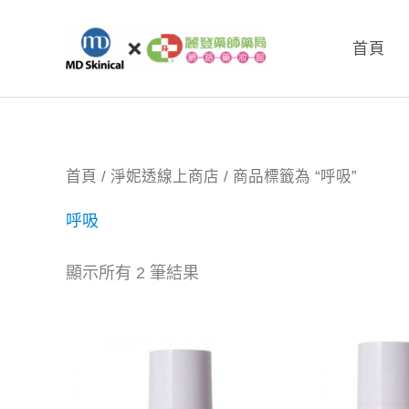
跳
至
首頁
主
要
內
容
首頁
/
淨妮透線上商店
/ 商品標籤為 “呼吸”
呼吸
顯示所有 2 筆結果
原
目
始
前
價
價