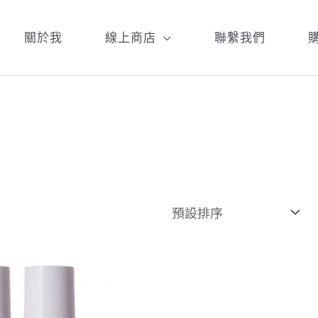
關於我
線上商店
聯繫我們
原
目
始
前
價
價