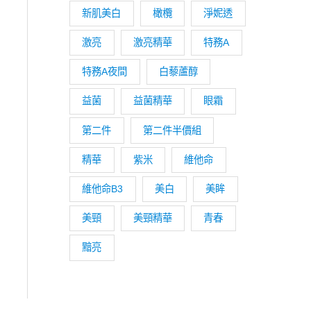
新肌美白
橄欖
淨妮透
激亮
激亮精華
特務A
特務A夜間
白藜蘆醇
益菌
益菌精華
眼霜
第二件
第二件半價組
精華
紫米
維他命
維他命B3
美白
美眸
美頸
美頸精華
青春
黯亮