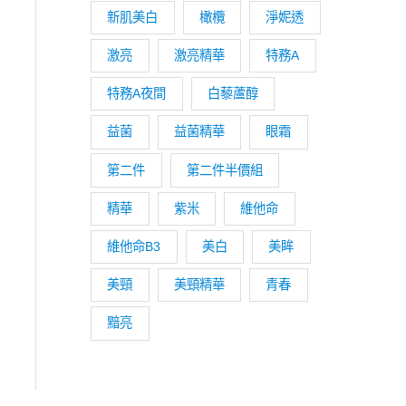
新肌美白
橄欖
淨妮透
激亮
激亮精華
特務A
特務A夜間
白藜蘆醇
益菌
益菌精華
眼霜
第二件
第二件半價組
精華
紫米
維他命
維他命B3
美白
美眸
美頸
美頸精華
青春
黯亮