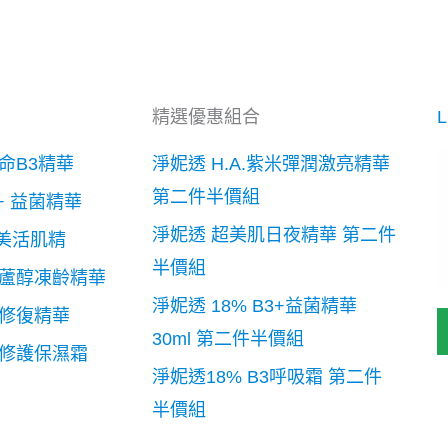
精選優惠組合
他命B3精華
淨妮透 H.A.紫米彈潤激亮精華
第二件半價組
 + 益菌精華
淨妮透 超美肌日夜精華 第二件
層美活肌精
半價組
藜蘆醇凍齡精華
淨妮透 18% B3+益菌精華
欖修復精華
30ml 第二件半價組
欖修護保濕霜
淨妮透18% B3呼吸霜 第二件
半價組