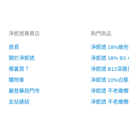
淨妮透專賣店
熱門商品
首頁
淨妮透 18%維
關於淨妮透
淨妮透 18% B3
哪裏買？
淨妮透 B12深
購物車
淨妮透 10%白
麗登藥局門市
淨妮透 不老橄
友站連結
淨妮透 不老橄