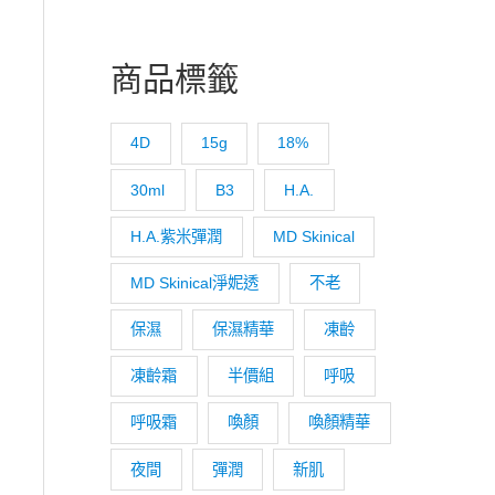
商品標籤
4D
15g
18%
30ml
B3
H.A.
H.A.紫米彈潤
MD Skinical
MD Skinical淨妮透
不老
保濕
保濕精華
凍齡
凍齡霜
半價組
呼吸
呼吸霜
喚顏
喚顏精華
夜間
彈潤
新肌