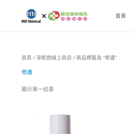
跳
至
首頁
主
要
內
容
首頁
/
淨妮透線上商店
/ 商品標籤為 “修護”
修護
顯示單一結果
原
目
始
前
價
價