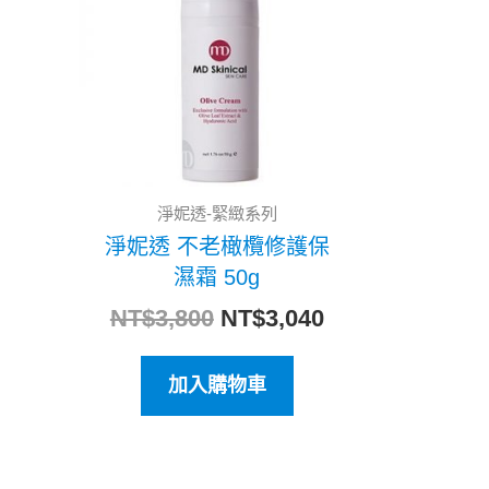
格：
格：
NT$3,800。
NT$3,040。
淨妮透-緊緻系列
淨妮透 不老橄欖修護保
濕霜 50g
NT$
3,800
NT$
3,040
加入購物車