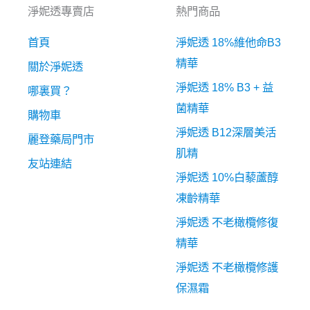
淨妮透專賣店
熱門商品
首頁
淨妮透 18%維他命B3
精華
關於淨妮透
淨妮透 18% B3 + 益
哪裏買？
菌精華
購物車
淨妮透 B12深層美活
麗登藥局門市
肌精
友站連結
淨妮透 10%白藜蘆醇
凍齡精華
淨妮透 不老橄欖修復
精華
淨妮透 不老橄欖修護
保濕霜