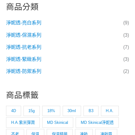
商品分類
淨妮透-亮白系列
(9)
淨妮透-保濕系列
(3)
淨妮透-抗老系列
(7)
淨妮透-緊緻系列
(3)
淨妮透-防禦系列
(2)
商品標籤
4D
15g
18%
30ml
B3
H.A.
H.A.紫米彈潤
MD Skinical
MD Skinical淨妮透
不老
保濕
保濕精華
凍齡
凍齡霜