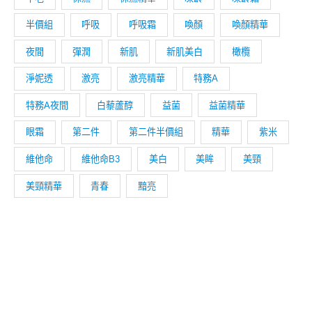
半價組
呼吸
呼吸霜
喚顏
喚顏精華
夜間
彈潤
新肌
新肌美白
橄欖
淨妮透
激亮
激亮精華
特務A
特務A夜間
白藜蘆醇
益菌
益菌精華
眼霜
第二件
第二件半價組
精華
紫米
維他命
維他命B3
美白
美眸
美頸
美頸精華
青春
黯亮