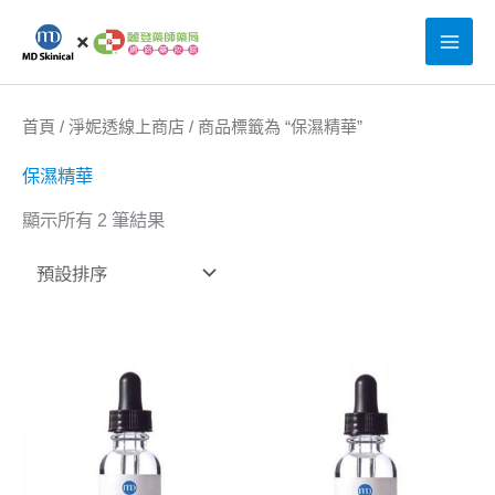
跳
至
主
要
首頁
/
淨妮透線上商店
/ 商品標籤為 “保濕精華”
內
保濕精華
容
顯示所有 2 筆結果
原
目
原
目
始
前
始
前
價
價
價
價
格：
格：
格：
格：
NT$2,800。
NT$2,240。
NT$2,8
NT$2,2